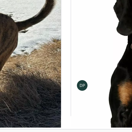
y plan pracy
Karolina, Domink i 
DP
Autor
Damian Piekarsk
0,00
zł
s