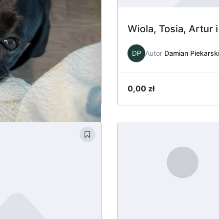
 plan pracy
Wiola, Tosia, Artur
DP
Autor
Damian Piekarsk
0,00
zł
Dowiedz się więcej