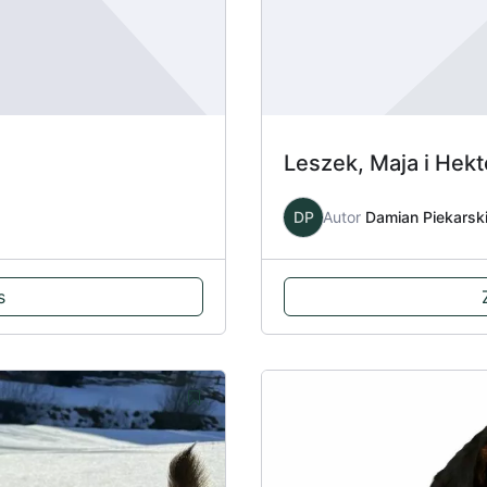
Leszek, Maja i Hekt
DP
Autor
Damian Piekarsk
s