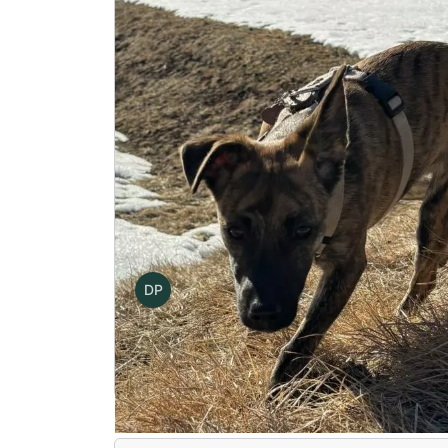
Kasia, Karol i Mery – Indywidualn
DP
Autor
Damian Piekarski
Zapisz się na kur