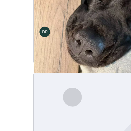
Tetiana i Kopczyk – indywidualny
DP
Autor
Damian Piekarski
0,00
zł