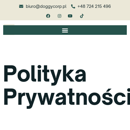
biuro@doggycorp.pl
+48 724 215 496
Polityka
Prywatnośc