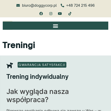
biuro@doggycorp.pl
+48 724 215 496
Treningi
GWARANCJA SATYSFAKCJI
Trening indywidualny
Jak wygląda nasza
współpraca?
Pierwsze spotkanie odbywa się zawsze u Was – w