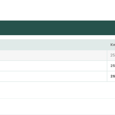
K
25
2
2