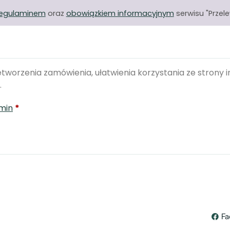
regulaminem
oraz
obowiązkiem informacyjnym
serwisu "Przel
worzenia zamówienia, ułatwienia korzystania ze strony i
.
min
*
Fa