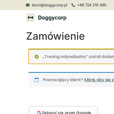
biuro@doggycorp.pl
+48 724 215 496
Zamówienie
„Trening indywidualny” został dodan
Powracający klient?
Kliknij, aby si